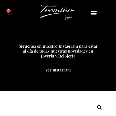
0
Síguenos en nuestro Instagram para estar
al día de todas nuestras novedades en
Joyería y Relojería
Ver Instagram