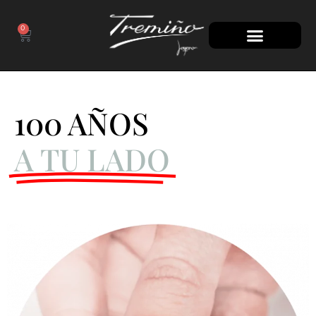
0
100 AÑOS
A TU LADO