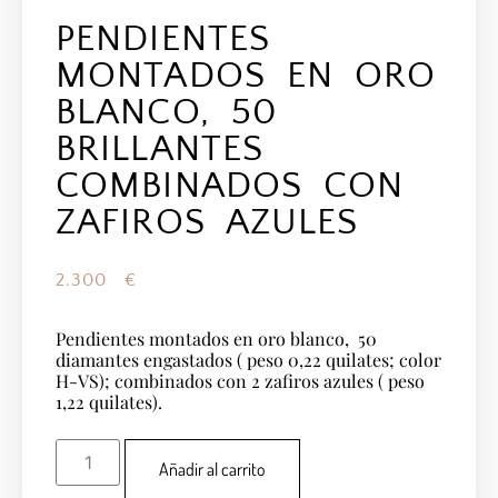
PENDIENTES
MONTADOS EN ORO
BLANCO, 50
BRILLANTES
COMBINADOS CON
ZAFIROS AZULES
2.300
€
Pendientes montados en oro blanco, 50
diamantes engastados ( peso 0,22 quilates; color
H-VS); combinados con 2 zafiros azules ( peso
1,22 quilates).
Añadir al carrito