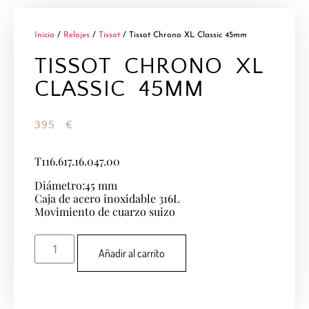
Inicio
/
Relojes
/
Tissot
/ Tissot Chrono XL Classic 45mm
TISSOT CHRONO XL
CLASSIC 45MM
395
€
T116.617.16.047.00
Diámetro:45 mm
Caja de acero inoxidable 316L
Movimiento de cuarzo suizo
Añadir al carrito