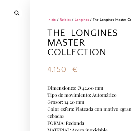
Inicio
/
Relojes
/
Longines
/ The Longines Master Co
THE LONGINES
MASTER
COLLECTION
4.150
€
Dimensiones: Ø 42.00 mm
Tipo de movimiento: Automático
Grosor: 14.20 mm
Color esfera: Plateada con motivo «gra
cebada»
FORMA: Redonda
MATERIAL: Acero inoxidable