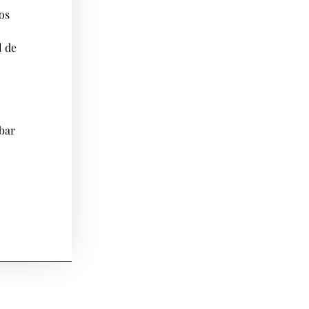
los
l de
bar