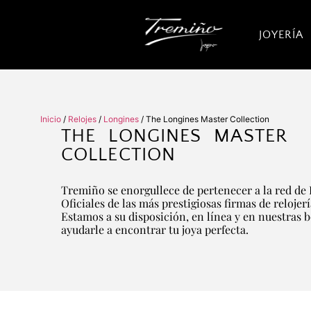
JOYERÍA
Inicio
/
Relojes
/
Longines
/ The Longines Master Collection
THE LONGINES MASTER
COLLECTION
Tremiño se enorgullece de pertenecer a la red de 
Oficiales de las más prestigiosas firmas de relojer
Estamos a su disposición, en línea y en nuestras 
ayudarle a encontrar tu joya perfecta.