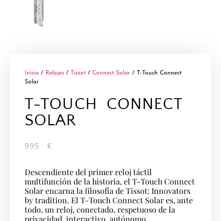
Inicio
/
Relojes
/
Tissot
/
Connect Solar
/ T-Touch Connect
Solar
T-TOUCH CONNECT
SOLAR
995
€
Descendiente del primer reloj táctil
multifunción de la historia, el T-Touch Connect
Solar encarna la filosofía de Tissot: Innovators
by tradition. El T-Touch Connect Solar es, ante
todo, un reloj, conectado, respetuoso de la
privacidad, interactivo, autónomo,