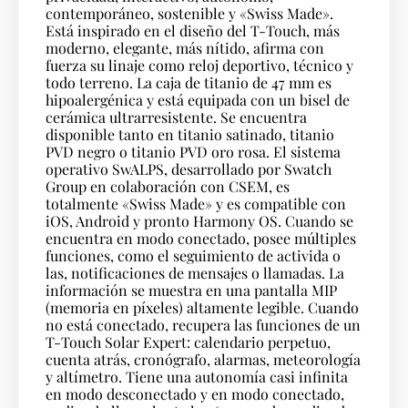
contemporáneo, sostenible y «Swiss Made».
Está inspirado en el diseño del T-Touch, más
moderno, elegante, más nítido, afirma con
fuerza su linaje como reloj deportivo, técnico y
todo terreno. La caja de titanio de 47 mm es
hipoalergénica y está equipada con un bisel de
cerámica ultrarresistente. Se encuentra
disponible tanto en titanio satinado, titanio
PVD negro o titanio PVD oro rosa. El sistema
operativo SwALPS, desarrollado por Swatch
Group en colaboración con CSEM, es
totalmente «Swiss Made» y es compatible con
iOS, Android y pronto Harmony OS. Cuando se
encuentra en modo conectado, posee múltiples
funciones, como el seguimiento de activida o
las, notificaciones de mensajes o llamadas. La
información se muestra en una pantalla MIP
(memoria en píxeles) altamente legible. Cuando
no está conectado, recupera las funciones de un
T-Touch Solar Expert: calendario perpetuo,
cuenta atrás, cronógrafo, alarmas, meteorología
y altímetro. Tiene una autonomía casi infinita
en modo desconectado y en modo conectado,