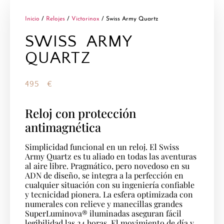
Inicio
/
Relojes
/
Victorinox
/ Swiss Army Quartz
SWISS ARMY
QUARTZ
495
€
Reloj con protección
antimagnética
Simplicidad funcional en un reloj. El Swiss
Army Quartz es tu aliado en todas las aventuras
al aire libre. Pragmático, pero novedoso en su
ADN de diseño, se integra a la perfección en
cualquier situación con su ingeniería confiable
y tecnicidad pionera. La esfera optimizada con
numerales con relieve y manecillas grandes
SuperLuminova® iluminadas aseguran fácil
legibilidad las 24 horas. El movimiento de día y