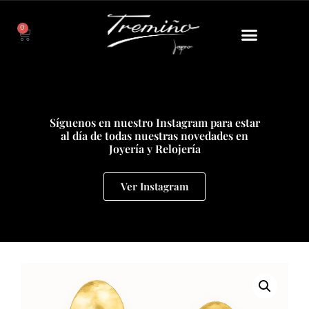
0
Síguenos en nuestro Instagram para estar
al día de todas nuestras novedades en
Joyería y Relojería
Ver Instagram