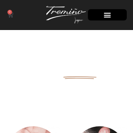
0
100 AÑOS
A TU LADO