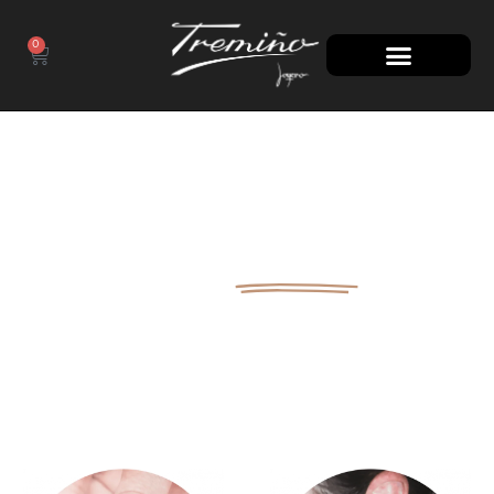
0
100 AÑOS
A TU LADO