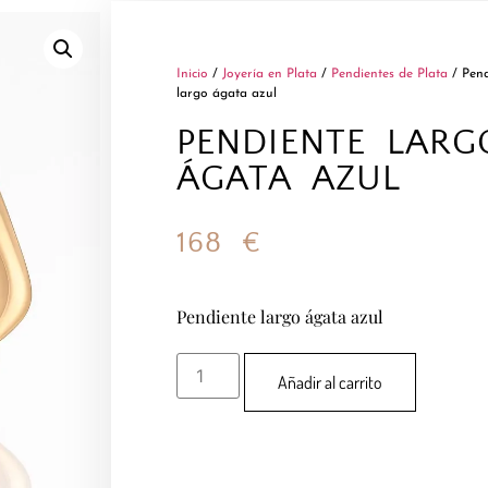
Inicio
/
Joyería en Plata
/
Pendientes de Plata
/ Pend
largo ágata azul
PENDIENTE LARG
ÁGATA AZUL
168
€
Pendiente largo ágata azul
Añadir al carrito