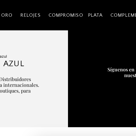
 ORO
RELOJES
COMPROMISO
PLATA
COMPLEM
 azul
 AZUL
Síguenos en 
nuest
Distribuidores
ía internacionales.
boutiques, para