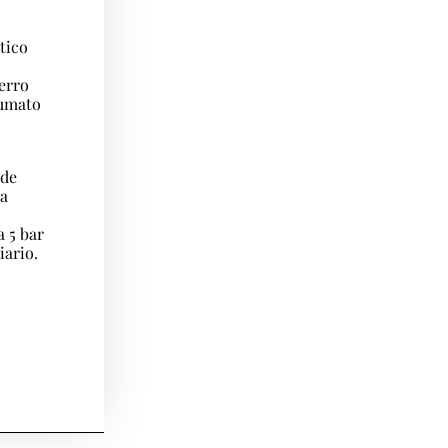
tico
erro
fumato
 de
ia
 5 bar
iario.