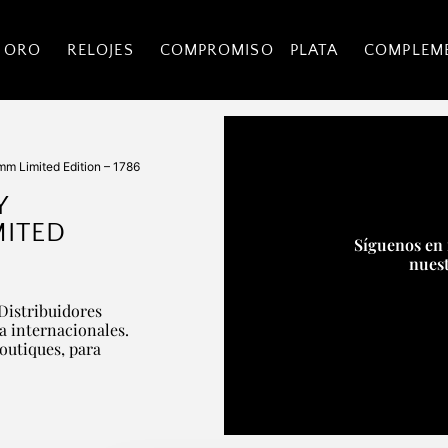
 ORO
RELOJES
COMPROMISO
PLATA
COMPLEM
m Limited Edition – 1786
Y
ITED
Síguenos en 
nuest
Distribuidores
ía internacionales.
boutiques, para