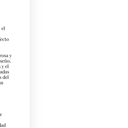
 el
fecto
rosa y
iseño.
 y el
padas
s del
un
de
dad