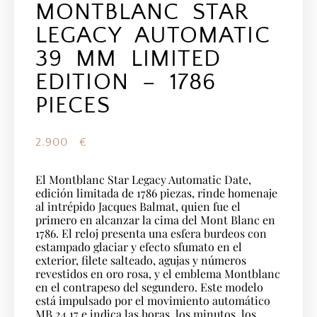
MONTBLANC STAR
LEGACY AUTOMATIC
39 MM LIMITED
EDITION – 1786
PIECES
2.900
€
El Montblanc Star Legacy Automatic Date,
edición limitada de 1786 piezas, rinde homenaje
al intrépido Jacques Balmat, quien fue el
primero en alcanzar la cima del Mont Blanc en
1786. El reloj presenta una esfera burdeos con
estampado glaciar y efecto sfumato en el
exterior, filete salteado, agujas y números
revestidos en oro rosa, y el emblema Montblanc
en el contrapeso del segundero. Este modelo
está impulsado por el movimiento automático
MB 24.17 e indica las horas, los minutos, los