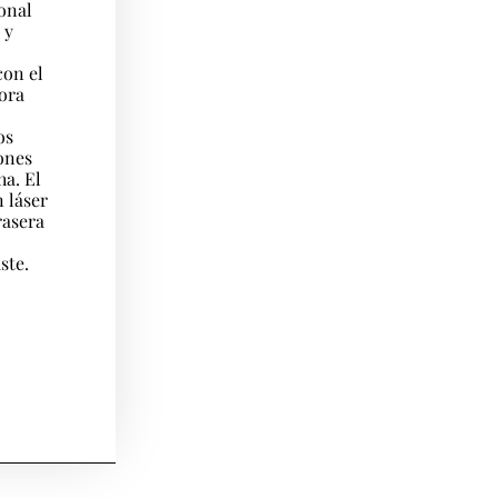
ional
 y
con el
ora
os
iones
ha. El
 láser
rasera
ste.