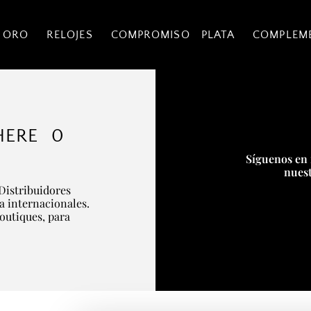
 ORO
RELOJES
COMPROMISO
PLATA
COMPLEM
HERE 0
Síguenos en 
nuest
Distribuidores
ía internacionales.
boutiques, para