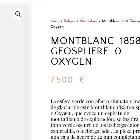
Inicio
/
Relojes
/
Montblanc
/ Montblanc 1858 Geosp
Oxygen
MONTBLANC 185
GEOSPHERE 0
OXYGEN
7.500
€
La esfera verde con efecto sfumato y m
de glaciar de este Montblanc 1858 Geos
0 Oxygen, que evoca un espíritu de
montañismo de exploración, se inspira 
tono verde oscuro de los icebergs color
esmeralda, o icebergs jade . La pieza pr
una caja de acero de 42 mm completam