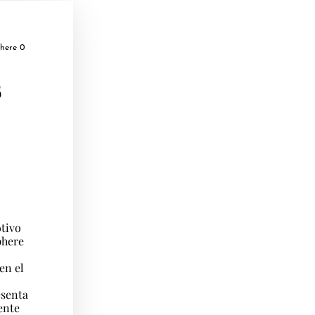
here 0
8
otivo
phere
en el
esenta
ente