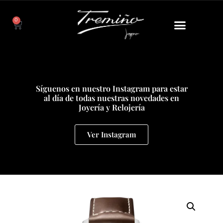
0
Síguenos en nuestro Instagram para estar
al día de todas nuestras novedades en
Joyería y Relojería
Ver Instagram