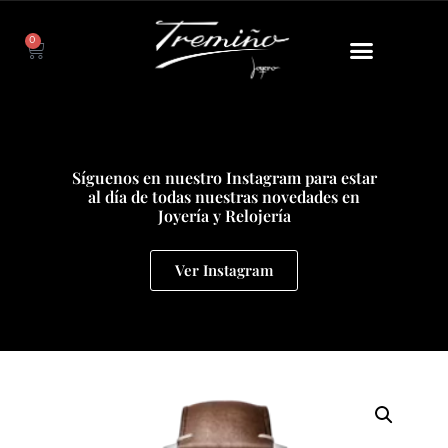
0
Síguenos en nuestro Instagram para estar
al día de todas nuestras novedades en
Joyería y Relojería
Ver Instagram