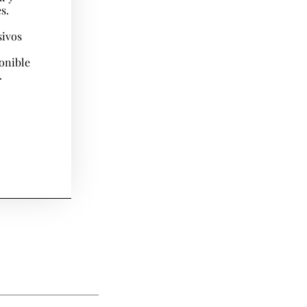
s.
sivos
ponible
.