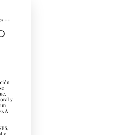
 39 mm
D
ación
se
me,
oral y
 un
9. A
NES,
l y