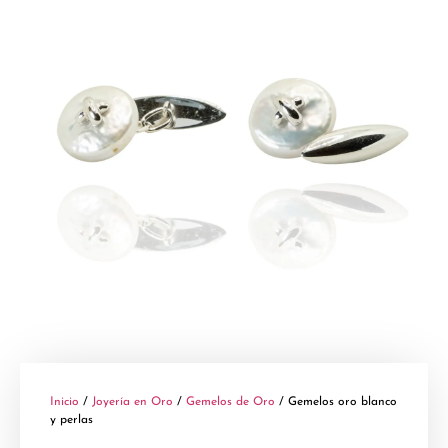
Inicio
/
Joyería en Oro
/
Gemelos de Oro
/ Gemelos oro blanco
y perlas