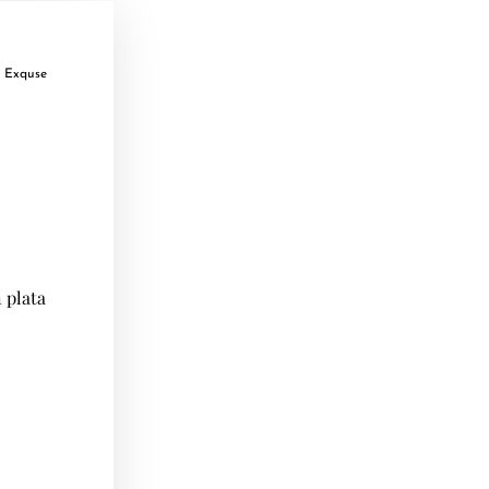
 Exquse
 plata