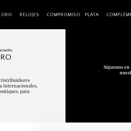
 ORO
RELOJES
COMPROMISO
PLATA
COMPLEM
amarillo
ORO
Síguenos en 
nuest
Distribuidores
ía internacionales.
boutiques, para