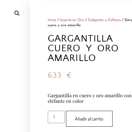
Inicio
/
Joyería en Oro
/
Colgantes y Collares
/ Garg
cuero y oro amarillo
GARGANTILLA
CUERO Y ORO
AMARILLO
633
€
Gargantilla en cuero y oro amarillo con
elefante en color
Añadir al carrito