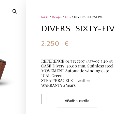
Inicio
/
Relojes
/
Oris
/ DIVERS SIXTY-FIVE
DIVERS SIXTY-FI
2.250
€
REFERENCE 01 733 7707 4357-07 5 20 45
CASE Divers, 40.00 mm, Stainless steel
MOVEMENT Automatic winding date
DIAL Green
STRAP/BRACELET Leather
WARRANTY 2 Years
Añadir al carrito