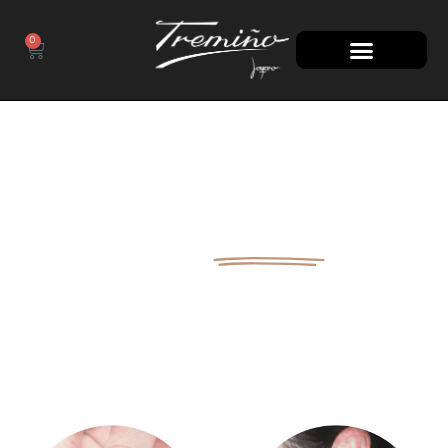
0
100 AÑOS
A TU LADO