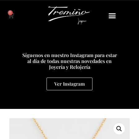
0
Síguenos en nuestro Instagram para estar
al día de todas nuestras novedades en
Joyería y Relojería
Ver Instagram