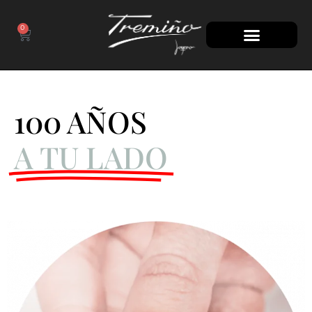
0
100 AÑOS
A TU LADO