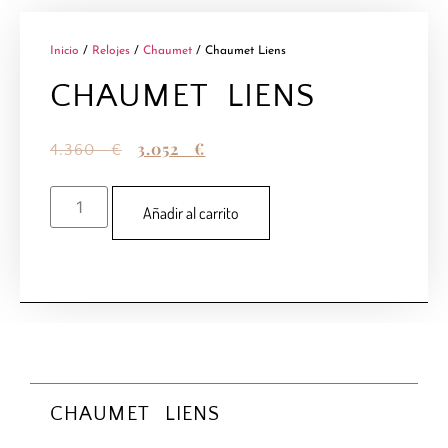
Inicio
/
Relojes
/
Chaumet
/ Chaumet Liens
CHAUMET LIENS
3.052
€
4.360
€
Añadir al carrito
CHAUMET LIENS