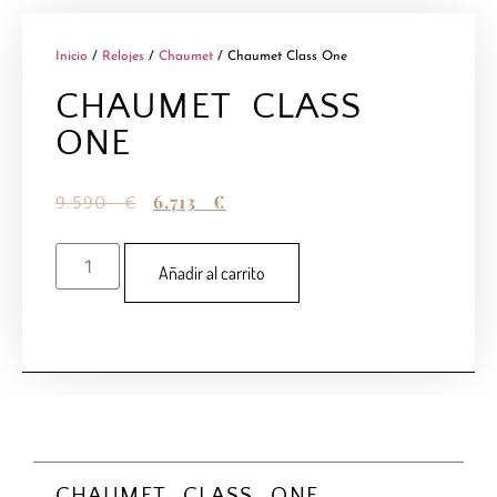
Inicio
/
Relojes
/
Chaumet
/ Chaumet Class One
CHAUMET CLASS
ONE
6.713
€
9.590
€
Añadir al carrito
CHAUMET CLASS ONE