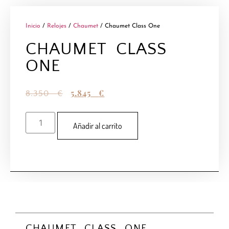
Inicio
/
Relojes
/
Chaumet
/ Chaumet Class One
CHAUMET CLASS
ONE
5.845
€
8.350
€
Añadir al carrito
CHAUMET CLASS ONE