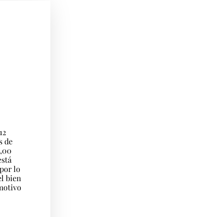
12
s de
4,00
está
 por lo
l bien
 motivo