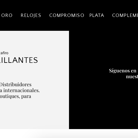
 ORO
RELOJES
COMPROMISO
PLATA
COMPLEM
zafiro
ILLANTES
Síguenos en 
nuest
Distribuidores
ía internacionales.
boutiques, para