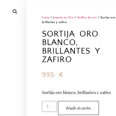
Inicio
/
Joyería en Oro
/
Anillos de oro
/ Sortija oro
brillantes y zafiro
SORTIJA ORO
BLANCO,
BRILLANTES Y
ZAFIRO
995
€
Sortija oro blanco, brillantes y zafiro
Añadir al carrito