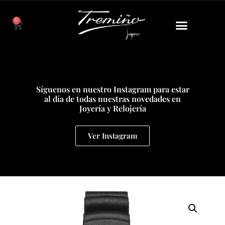
0
Síguenos en nuestro Instagram para estar
al día de todas nuestras novedades en
Joyería y Relojería
Ver Instagram