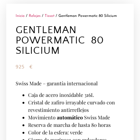
Inicio
/
Relojes
/
Tissot
/ Gentleman Powermatic 80 Silicium
GENTLEMAN
POWERMATIC 80
SILICIUM
925
€
Swiss Made – garantía internacional
Caja de acero inoxidable 316L
Cristal de zafiro irrayable curvado con
revestimiento antirreflejos
Movimiento
automático
Swiss Made
Reserva de marcha de hasta 80 horas
Color de la esfera: verde
Cierre de mariposa con pulsadores