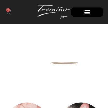
0
100 AÑOS
A TU LADO