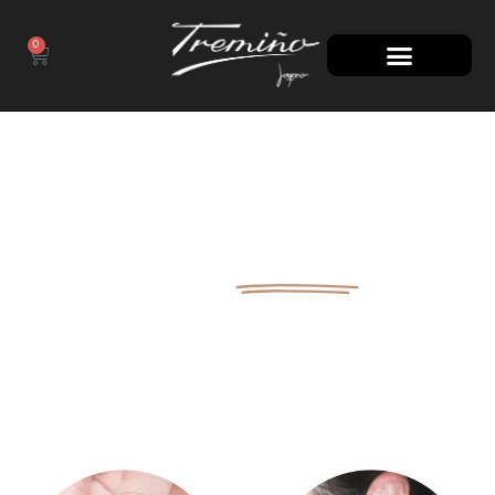
0
100 AÑOS
A TU LADO