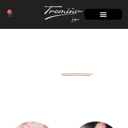
0
100 AÑOS
A TU LADO